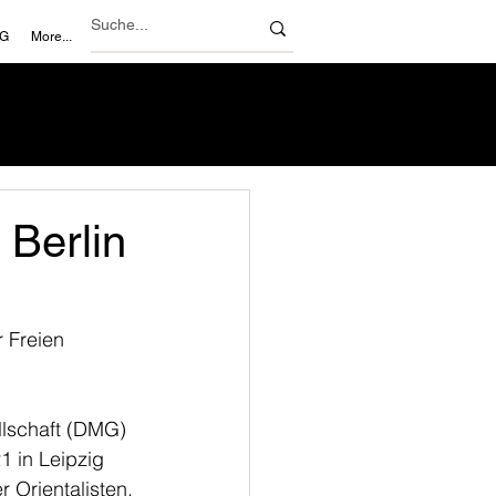
NG
More...
Berlin
 Freien 
lschaft (DMG) 
 in Leipzig 
r Orientalisten.