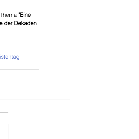
 Thema 
"Eine 
te der Dekaden 
istentag