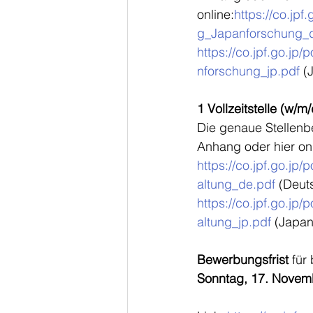
online:
https://co.jp
g_Japanforschung_
https://co.jpf.go.jp
nforschung_jp.pdf
 (
1 Vollzeitstelle (w/m
Die genaue Stellenbe
Anhang oder hier onl
https://co.jpf.go.jp
altung_de.pdf
 (Deut
https://co.jpf.go.jp
altung_jp.pdf
 (Japan
Bewerbungsfrist
 für
Sonntag, 17. Novemb