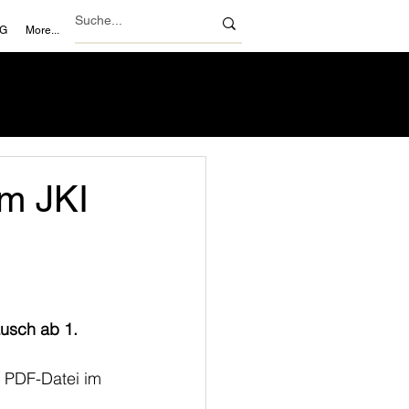
NG
More...
am JKI
ausch ab 1. 
 PDF-Datei im 