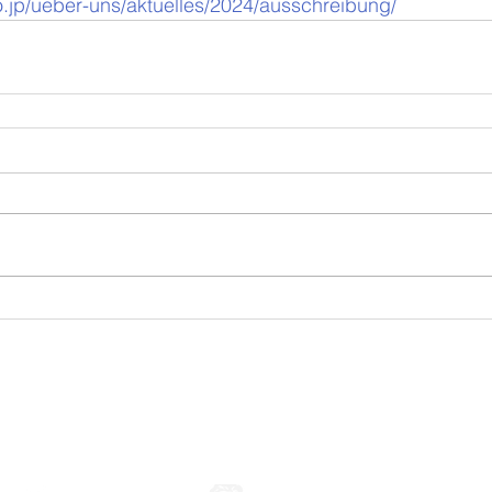
go.jp/ueber-uns/aktuelles/2024/ausschreibung/
nössische japanische Li