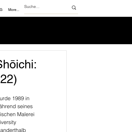
NG
More...
ōichi:
022)
urde 1989 in 
ährend seines 
ischen Malerei 
versity 
 anderthalb 