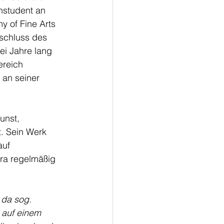
hstudent an 
y of Fine Arts 
schluss des 
ei Jahre lang 
ereich 
 an seiner 
unst, 
t. Sein Werk 
uf 
ra regelmäßig 
 da sog. 
 auf einem 