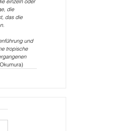
ie einzeln oder 
e, die 
t, das die 
n.
enführung und 
e tropische 
vergangenen 
(Okumura)