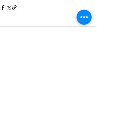
Kommentare
Kommentar verfassen...
Zeitgenössische
japanische
Literatur
Impressum / Datenschutzerklärung