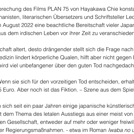
rechung des Films PLAN 75 von Hayakawa Chie konstat
anisten, literarischen Übersetzers und Schriftsteller Le
 August 2022 eine beachtliche Bereitschaft vieler Japa
us dem irdischen Leben vor ihrer Zeit zu veranschieden
chaft altert, desto drängender stellt sich die Frage nac
dizin lindert körperliche Qualen, hilft aber nicht gegen
wird viel unbefangener über den guten Tod nachgedacht 
Wenn sie sich für den vorzeitigen Tod entscheiden, erh
 Euro. Aber noch ist das Fiktion. – Szene aus dem Spiel
 sich seit ein paar Jahren einige japanische künstlerisc
t dem Thema des letalen Ausstiegs aus einer meist von 
n Gesellschaft, entweder auf mehr oder weniger freiwill
lter Regierungsmaßnahmen. - etwa im Roman 
Iwaba no u