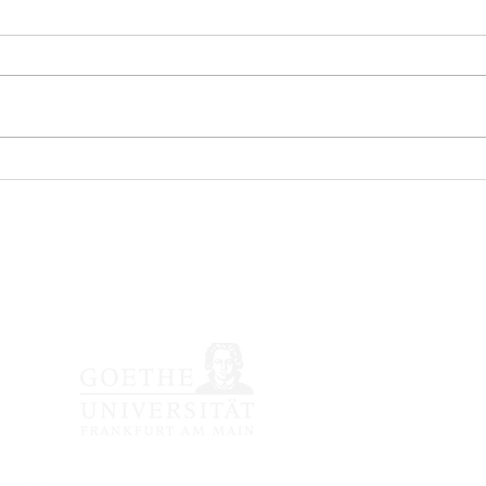
nössische japanische Li
Impressum /
Datenschutzerkläru
© 2020 Japanologie Fra