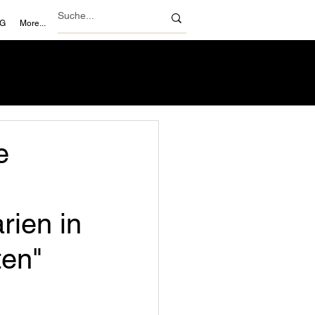
NG
More...
e
ien in
ten"