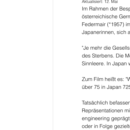
Aktualisiert:
12. Mai
Im Rahmen der Besp
österreichische Germ
Federmair (*1957) im
Japanerinnen, sich a
"Je mehr die Gesells
des Sterbens. Die Me
Sinnleere. In Japan 
Zum Film heißt es: "
über 75 in Japan 725
Tatsächlich befassen
Repräsentationen mi
engineering geprägte
oder in Folge gezie