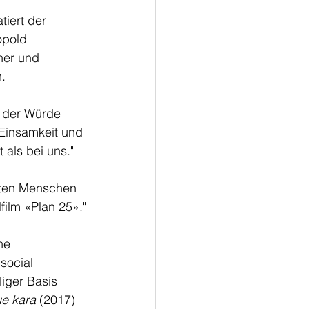
iert der 
opold 
ner und 
.  
h der Würde 
 Einsamkeit und 
als bei uns."
alten Menschen 
film «Plan 25»."
he 
social 
iger Basis 
e kara
 (2017) 