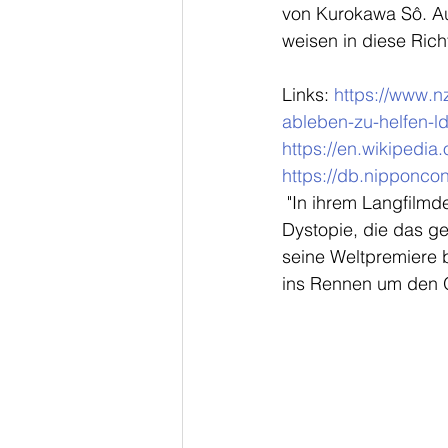
von Kurokawa Sô. Au
weisen in diese Rich
Links: 
https://www.n
ableben-zu-helfen-l
https://en.wikipedia.
https://db.nipponco
 "In ihrem Langfilmdebüt entwirft Chie HAYAKAWA eine beängstigend naheliegende 
Dystopie, die das ge
seine Weltpremiere b
ins Rennen um den