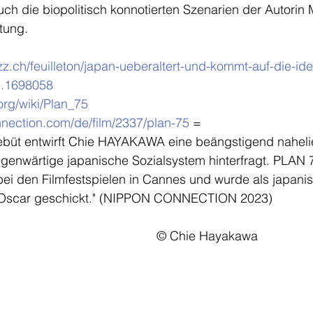
ch die biopolitisch konnotierten Szenarien der Autorin
tung. 
zz.ch/feuilleton/japan-ueberaltert-und-kommt-auf-die-id
d.1698058
org/wiki/Plan_75
nnection.com/de/film/2337/plan-75
 =
genwärtige japanische Sozialsystem hinterfragt. PLAN 7
ei den Filmfestspielen in Cannes und wurde als japanis
 Oscar geschickt." (NIPPON CONNECTION 2023)
© Chie Hayakawa