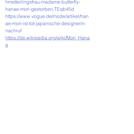
hmetterlingsfrau-madame-butterfly-
hanae-mori-gestorben,TEqb45d
https://www.vogue.de/mode/artikel/han
ae-mori-ist-tot-japanische-designerin-
nachruf
https://de.wikipedia.org/wiki/Mori_Hana
e