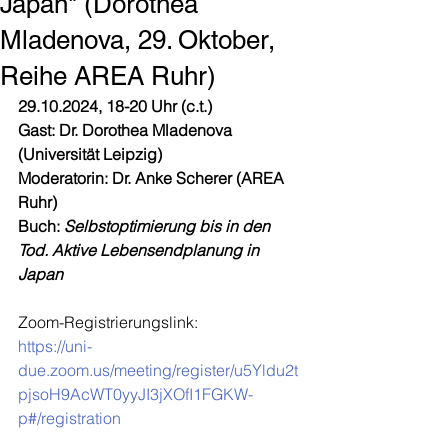
Japan" (Dorothea
Mladenova, 29. Oktober,
Reihe AREA Ruhr)
29.10.2024, 18-20 Uhr (c.t.)
Gast: Dr. Dorothea Mladenova 
(Universität Leipzig)
Moderatorin: Dr. Anke Scherer (AREA 
Ruhr)
Buch: 
Selbstoptimierung bis in den 
Tod. Aktive Lebensendplanung in 
Japan
Zoom-Registrierungslink:
https://uni-
due.zoom.us/meeting/register/u5Yldu2t
pjsoH9AcWT0yyJI3jXOfI1FGKW-
p#/registration