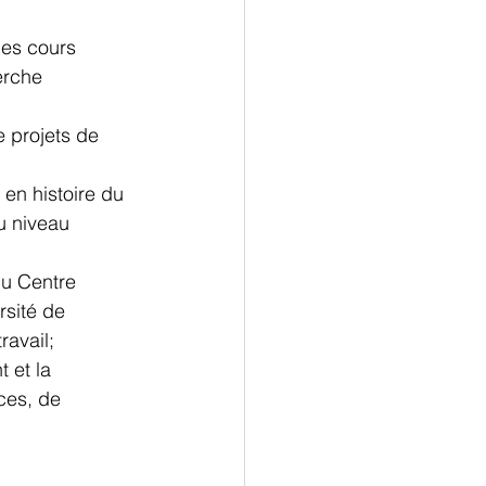
des cours 
erche 
e projets de 
en histoire du 
u niveau 
du Centre 
rsité de 
ravail;
 et la 
ces, de 