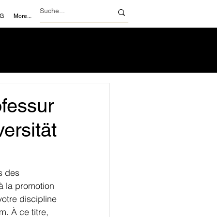
NG
More...
fessur
ersität
s des 
à la promotion 
otre discipline 
. À ce titre, 