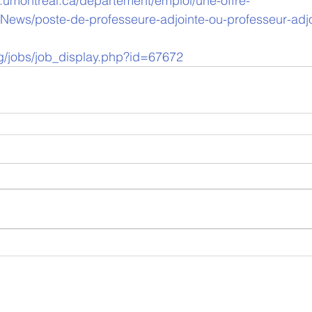
re.umontreal.ca/departement/emploi/une-offre-
News/poste-de-professeure-adjointe-ou-professeur-adjoi
rg/jobs/job_display.php?id=67672
nössische japanische Li