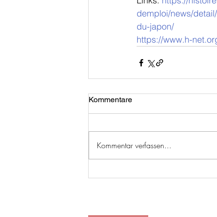
Links: 
https://histoi
demploi/news/detail/
du-japon/
https://www.h-net.o
Kommentare
Kommentar verfassen...
Zeitge