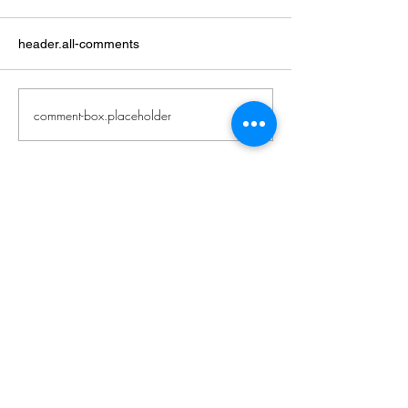
header.all-comments
comment-box.placeholder
Zeitgenössische
japanische
Literatur
Impressum / Datenschutzerklärung