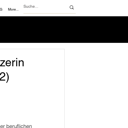
NG
More...
zerin
2)
der beruflichen 