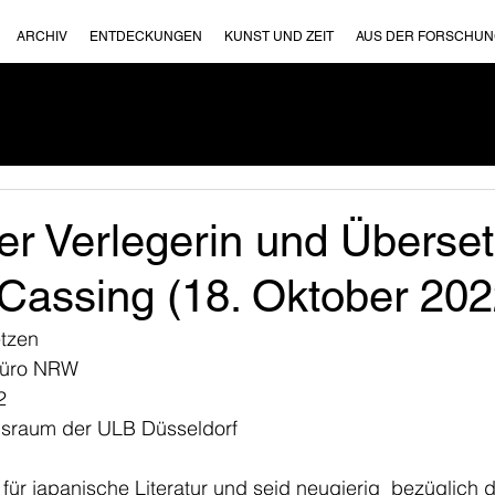
ARCHIV
ENTDECKUNGEN
KUNST UND ZEIT
AUS DER FORSCHU
er Verlegerin und Überset
 Cassing (18. Oktober 202
etzen
rbüro NRW
2
gsraum der ULB Düsseldorf
h für japanische Literatur und seid neugierig  bezüglich 