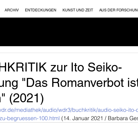
ARCHIV
ENTDECKUNGEN
KUNST UND ZEIT
AUS DER FORSCHU
KRITIK zur Ito Seiko-
ung "Das Romanverbot is
" (2021)
dr.de/mediathek/audio/wdr3/buchkritik/audio-seiko-ito-
-zu-begruessen-100.html
 (14. Januar 2021 / Barbara G