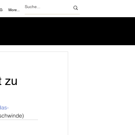
NG
More...
t zu
das-
eschwinde)