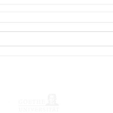
nössische japanische Li
Impressum /
Datenschutzerkläru