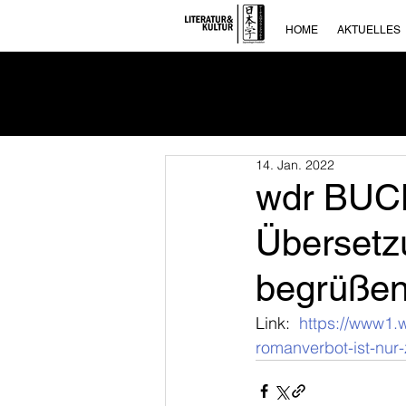
HOME
AKTUELLES
14. Jan. 2022
wdr BUCH
Übersetz
begrüßen
Link:  
https://www1.w
romanverbot-ist-nur