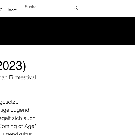
NG
More...
2023)
n Filmfestival 
gesetzt. 
utige Jugend 
gelt sich auch 
Coming of Age" 
 Jugendkultur 