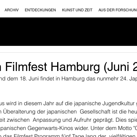
ARCHIV
ENTDECKUNGEN
KUNST UND ZEIT
AUS DER FORSCHU
n Filmfest Hamburg (Juni 
d dem 18. Juni findet in Hamburg das nunmehr 24. Japa
s wird in diesem Jahr auf die japanische Jugendkultur 
 Überalterung der japanischen  Gesellschaft ist die he
eit zwischen  Anpassung und Aufruhr geprägt. Dies spie
japanischen Gegenwarts-Kinos wider. Unter dem Motto "
 das Filmfest Programm fünf Tage lang der  vielfältigen