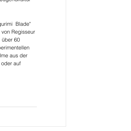
urimi  Blade" 
e von Regisseur 
 über 60 
erimentellen  
lme aus der 
 oder auf 