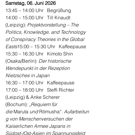
Samstag, 06. Juni 2026
13:45 – 14:00 Uhr   Begrüßung
14:00 – 15:00 Uhr   Till Knaudt 
(Leipzig): 
Projektvorstellung – The 
Politics, Knowledge, and Technology 
of Conspiracy Theories in the Global 
Easts
15:00 – 15:30 Uhr   Kaffeepause
15:30 – 16:30 Uhr   Kimoto Shin 
(Osaka/Berlin): 
Der historische 
Wendepunkt in der Rezeption 
Nietzsches in Japan
16:30 – 17:00 Uhr   Kaffeepause
17:00 – 18:00 Uhr   Steffi Richter 
(Leipzig) & Anke Scherer 
(Bochum): 
„Requiem für 
die 
Maruta
 und 
Rōmusha“. 
Aufarbeitun
g von Menschenversuchen der 
Kaiserlichen Armee Japans in 
Südost-/Ost-Asien im Spannungsfeld 