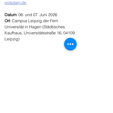
potsdam.de
.
Datum
: 06. und 07. Juni 2026
Ort
: Campus Leipzig der Fern 
Universität in Hagen (Städtisches 
Kaufhaus, Universitätsstraße 16, 04109 
Leipzig)
Link: 
https://www.japanische-
geschichte.de/programm-der-42-
tagung-der-initiative-zur-historischen-
japanforschung-in-leipzig-06-07-juni-
2026/