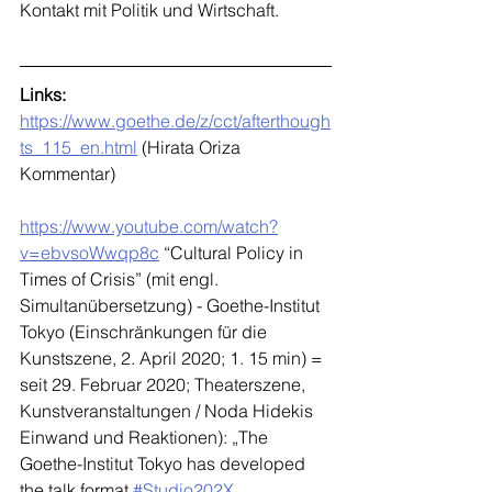
Kontakt mit Politik und Wirtschaft.
Links:
https://www.goethe.de/z/cct/afterthough
ts_115_en.html
 (Hirata Oriza 
Kommentar)
https://www.youtube.com/watch?
v=ebvsoWwqp8c
 “Cultural Policy in 
Times of Crisis” (mit engl. 
Simultanübersetzung) - Goethe-Institut 
Tokyo (Einschränkungen für die 
Kunstszene, 2. April 2020; 1. 15 min) = 
seit 29. Februar 2020; Theaterszene, 
Kunstveranstaltungen / Noda Hidekis 
Einwand und Reaktionen): „The 
Goethe-Institut Tokyo has developed 
the talk format 
#Studio202X