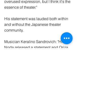
overused expression, but I think it's the 
essence of theater."
His statement was lauded both within 
and without the Japanese theater 
community.
Musician Keralino Sandrovich: "Hideki 
Noda released a statement and Oriza 
Hirata (in a now deleted tweet) 
expressed his solidarity with him. I 
express mine too."
Playwright Kenichi Tani: "Hideki Noda 
released a statement wishing for 
theater to continue. Of course, I 
express my solidarity with him. 
However, the difficulty of the situation is 
apparent in the fact that Mr Noda, 