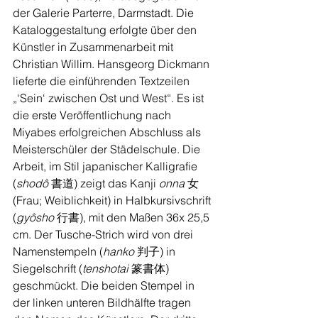
der Galerie Parterre, Darmstadt. Die 
Kataloggestaltung erfolgte über den 
Künstler in Zusammenarbeit mit 
Christian Willim. Hansgeorg Dickmann 
lieferte die einführenden Textzeilen 
„‘Sein‘ zwischen Ost und West“. Es ist 
die erste Veröffentlichung nach 
Miyabes erfolgreichen Abschluss als 
Meisterschüler der Städelschule. Die 
Arbeit, im Stil japanischer Kalligrafie 
(
shodô 
書道) zeigt das Kanji 
onna 
女 
(Frau; Weiblichkeit) in Halbkursivschrift 
(
gyôsho 
行書), mit den Maßen 36x 25,5 
cm. Der Tusche-Strich wird von drei 
Namenstempeln (
hanko
 判子) in 
Siegelschrift (
tenshotai 
篆書体) 
geschmückt. Die beiden Stempel in 
der linken unteren Bildhälfte tragen 