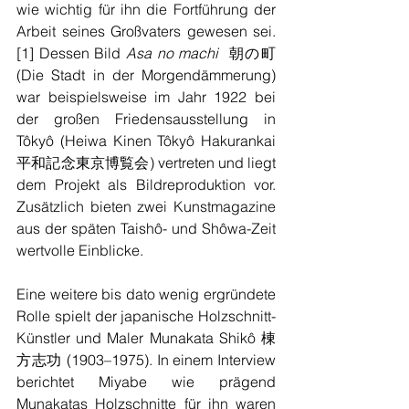
wie wichtig für ihn die Fortführung der 
Arbeit seines Großvaters gewesen sei. 
[1] Dessen Bild 
Asa no machi  
朝の町 
(Die Stadt in der Morgendämmerung) 
war beispielsweise im Jahr 1922 bei 
der großen Friedensausstellung in 
Tôkyô (Heiwa Kinen Tôkyô Hakurankai
平和記念東京博覧会) vertreten und liegt 
dem Projekt als Bildreproduktion vor. 
Zusätzlich bieten zwei Kunstmagazine 
aus der späten Taishô- und Shôwa-Zeit 
wertvolle Einblicke. 
Eine weitere bis dato wenig ergründete 
Rolle spielt der japanische Holzschnitt-
Künstler und Maler Munakata Shikô 棟
方志功 (1903–1975). In einem Interview 
berichtet Miyabe wie prägend 
Munakatas Holzschnitte für ihn waren 