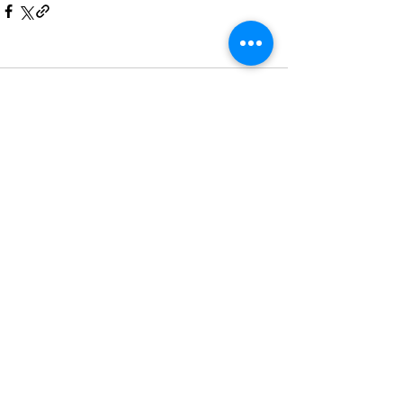
Kommentare
Kommentar verfassen...
Zeitgenössische
japanische
Literatur
Impressum / Datenschutzerklärung