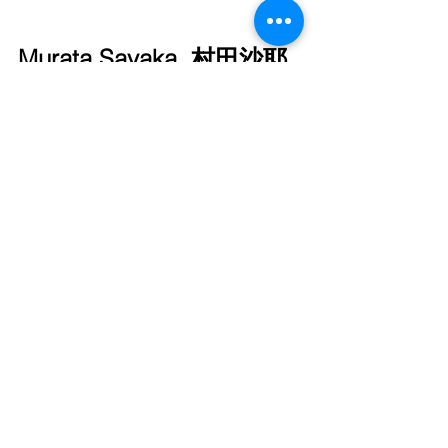
Murata Sayaka
村田沙耶
香
Pressekonferenz.
https://www.youtube.com/watch?
v=HkU1DIoCB94
第155回芥川賞・直木賞発表　芥川賞の
村田 沙耶香さんが会見 (2016)
Murata Sayaka gibt Auskunft zu ihrem 
Erfolgsroman 
Konbini ningen
19日夜、第155回芥川賞と直木賞が発
表された。芥川賞には、村田 沙耶香さ
ん(36)の「コンビニ人間」が選ばれた。
受賞決定を受けて、村田さんが会見を
行った。