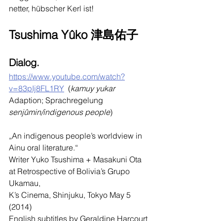
netter, hübscher Kerl ist!
Tsushima Yûko 津島佑子
Dialog.
https://www.youtube.com/watch?
v=83pIj8FL1RY
  (
kamuy yukar
Adaption; Sprachregelung 
senjûmin/indigenous people
)
„An indigenous people’s worldview in 
Ainu oral literature.“
Writer Yuko Tsushima + Masakuni Ota 
at Retrospective of Bolivia’s Grupo 
Ukamau,
K’s Cinema, Shinjuku, Tokyo May 5 
(2014)
English subtitles by Geraldine Harcourt