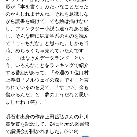
形が「本を書く」みたいなことだった
のかもしれませんね。それを意識しな
がら読書を続けて、でも絵は描けない
し、ファンタジー小説も違うなあと感
じ、そんな時に純文学系のものを読ん
で「こっちだな」と思った。しかも当
時、めちゃくちゃ売れていたんです
よ。「はなきんデータランド」とい
う、いろんなことをランキングで紹介
する番組があって、「今週の１位は村
上春樹『ノルウェイの森』です」と言
われているのを見て、「すごい、金も
儲かるんだ」と、夢のようだなと思い
ましたね（笑）
。
“
明石市出身の作家上田岳弘さんの芥川
賞受賞を記念して、24日地元の図書館
で講演会が開かれました。(2019)