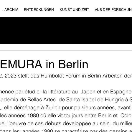
ARCHIV
ENTDECKUNGEN
KUNST UND ZEIT
AUS DER FORSCHU
EMURA in Berlin
2. 2023 stellt das Humboldt Forum in Berlin Arbeiten der
nce par étudier la littérature au  Japon et en Espagne,
cademia de Bellas Artes  de Santa Isabel de Hungría à Sév
e,  elle déménage à Zurich pour plusieurs années, avant d
es années 1980 où elle vit toujours entre Berlin et  Colo
e, l’oeuvre de ses débuts développée au sein  du milie
dans les  années 1980 se caractérise par des dessins au