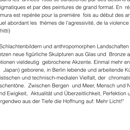
nigmatiques et par des peintures de grand format. En  réa
emura est repérée pour la première  fois au début des 
el abordant les  thèmes de l’agressivité, de la violence e
itti) 
Schlachtenbildern und anthropomorphen Landschaften
tzen neue figürliche Skulpturen aus Glas und  Bronze a
etionen vieldeutig  gebrochene Akzente. Einmal mehr erw
e,  Japan) geborene, in Berlin lebende und arbeitende Kü
ilistischen und technisch-medialen Vielfalt, der  chromat
ischentöne.  Zwischen Bergen  und Meer, Mensch und N
d Ewigkeit,  Aktualität und Überzeitlichkeit, Perfektion 
 irgendwo aus der Tiefe die Hoffnung auf: Mehr Licht!"