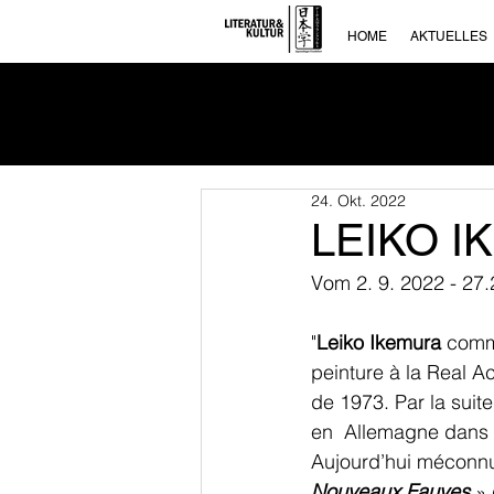
HOME
AKTUELLES
24. Okt. 2022
LEIKO IK
Vom 2. 9. 2022 - 27.
"
Leiko Ikemura 
comme
peinture à la Real A
de 1973. Par la suit
en  Allemagne dans l
Aujourd’hui méconnu
Nouveaux Fauves 
» 