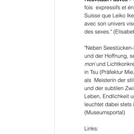
fois  expressifs et é
Suisse que Leiko Ik
avec son univers visu
des sexes." (Elisabeth
"Neben Seestücken-
und der Hoffnung, se
mori
 und Lichtkonkr
in Tsu (Präfektur Mi
als  Meisterin der st
und der subtilen Zw
Leben, Endlichkeit un
leuchtet dabei stets
(Museumsportal)
Links: 