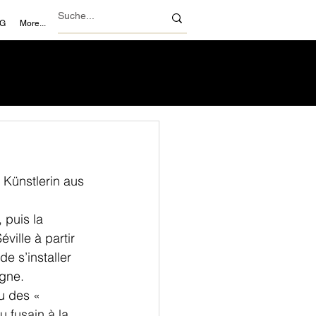
NG
More...
 Künstlerin aus 
 puis la 
ille à partir 
e s’installer 
gne. 
u des « 
 fusain à la 