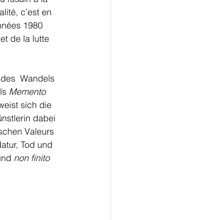
lité, c’est en 
années 1980 
t de la lutte 
 des  Wandels 
ls 
Memento 
eist sich die 
nstlerin dabei 
ischen Valeurs 
atur, Tod und 
und 
non finito