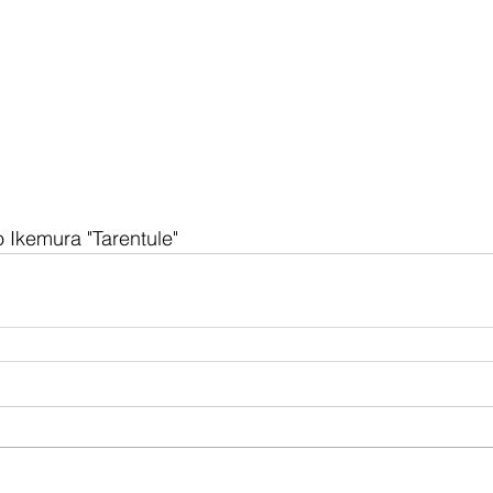
ko Ikemura "Tarentule" 