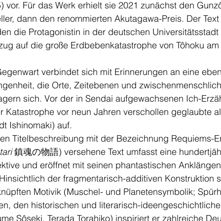
5) vor. Für das Werk erhielt sie 2021 zunächst den Gunzô
ller, dann den renommierten Akutagawa-Preis. Der Text 
n die Protagonistin in der deutschen Universitätsstadt
zug auf die große Erdbebenkatastrophe von Tôhoku am 
Gegenwart verbindet sich mit Erinnerungen an eine ebe
genheit, die Orte, Zeitebenen und zwischenmenschlich
ern sich. Vor der in Sendai aufgewachsenen Ich-Erzähl
r Katastrophe vor neun Jahren verschollen geglaubte al
t Ishinomaki) auf. 
hen Titelbeschreibung mit der Bezeichnung Requiems-E
ari 
鎮魂の物語) versehene Text umfasst eine hundertjäh
pektive und eröffnet mit seinen phantastischen Anklängen
insichtlich der fragmentarisch-additiven Konstruktion 
nüpften Motivik (Muschel- und Planetensymbolik; Spürh
n, den historischen und literarisch-ideengeschichtliche
e Sôseki, Terada Torahiko) inspiriert er zahlreiche De