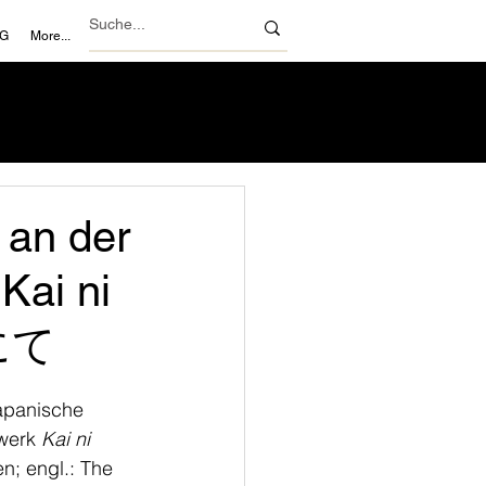
NG
More...
 an der
Kai ni
所にて
apanische 
werk 
Kai ni 
 engl.: The 