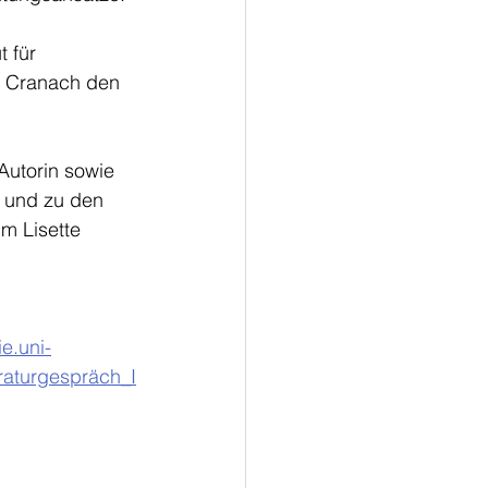
 für 
s Cranach den 
Autorin sowie 
t und zu den 
m Lisette 
e.uni-
eraturgespräch_I