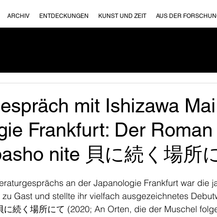
ARCHIV
ENTDECKUNGEN
KUNST UND ZEIT
AUS DER FORSCHU
gespräch mit Ishizawa Mai
ie Frankfurt: Der Roman 
u basho nite 貝に続く場
eraturgesprächs an der Japanologie Frankfurt war die j
 zu Gast und stellte ihr vielfach ausgezeichnetes Debut
に続く場所にて (2020; An Orten, die der Muschel folgen;