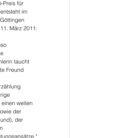
-Preis für 
entsteht im 
 Göttingen 
11. März 2011:
nso 
e 
erin taucht 
te Freund 
rzählung 
rige 
 einen weiten 
sowie der 
und), der 
n 
utungsansätze." 