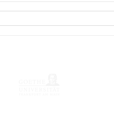
nössische japanische Li
Impressum /
Datenschutzerkläru
© 2020 Japanologie Fra