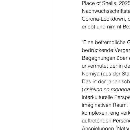
Place of Shells, 202
Nachwuchsschriftste
Corona-Lockdown, de
erlebt und nimmt Be
"Eine befremdliche 
bedrückende Vergan
Begegnungen überlag
unvermutet der in de
Nomiya (aus der Stad
Das in der japanisc
(
chinkon no monogat
interkulturelle Pers
imaginativen Raum. H
komplexen, eng verk
auftretenden Persone
Anspielungen (Natsum