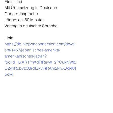
Eintritt frei
Mit Übersetzung in Deutsche 
Gebärdensprache
Länge: ca. 60 Minuten
Vortrag in deutscher Sprache
Link: 
https://db.nipponconnection.com/de/ev
ent/1457/japanisches-amerika-
amerikanisches-japan?
fbclid=IwAR1fmXdFfRewtt_2PCukNWl5
Q2vnRobvzO8rdISkvtRRAm2kIvXJkNUI
bcM