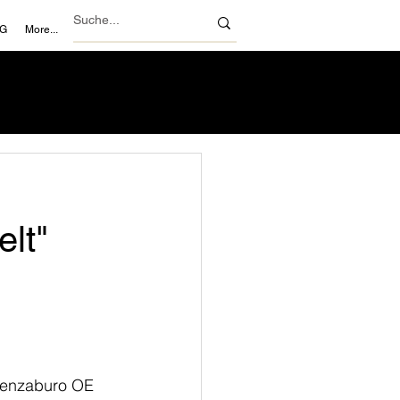
NG
More...
lt"
 Kenzaburo OE 