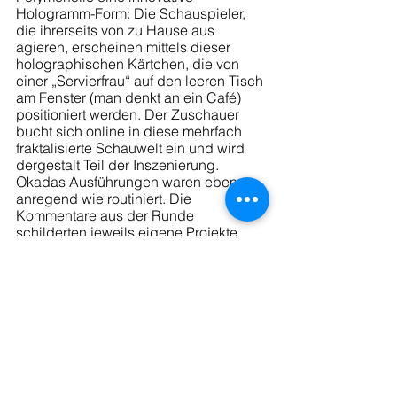
Hologramm-Form: Die Schauspieler, 
die ihrerseits von zu Hause aus 
agieren, erscheinen mittels dieser 
holographischen Kärtchen, die von 
einer „Servierfrau“ auf den leeren Tisch 
am Fenster (man denkt an ein Café) 
positioniert werden. Der Zuschauer 
bucht sich online in diese mehrfach 
fraktalisierte Schauwelt ein und wird 
dergestalt Teil der Inszenierung. 
Okadas Ausführungen waren ebenso 
anregend wie routiniert. Die 
Kommentare aus der Runde 
schilderten jeweils eigene Projekte. 
Eine kurze Diskussion der aktuellen 
Situation des Theaters beschloss das 
Zusammentreffen, das im Übrigen von 
Shinohe Yôko auf hohem Niveau 
gedolmetscht wurde.  
L. Gebhardt  