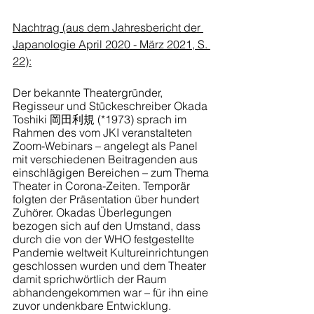
Nachtrag (aus dem Jahresbericht der 
Japanologie April 2020 - März 2021, S. 
22):
Der bekannte Theatergründer, 
Regisseur und Stückeschreiber Okada 
Toshiki 岡田利規 (*1973) sprach im 
Rahmen des vom JKI veranstalteten 
Zoom-Webinars – angelegt als Panel 
mit verschiedenen Beitragenden aus 
einschlägigen Bereichen – zum Thema 
Theater in Corona-Zeiten. Temporär 
folgten der Präsentation über hundert 
Zuhörer. Okadas Überlegungen 
bezogen sich auf den Umstand, dass 
durch die von der WHO festgestellte 
Pandemie weltweit Kultureinrichtungen 
geschlossen wurden und dem Theater 
damit sprichwörtlich der Raum 
abhandengekommen war – für ihn eine 
zuvor undenkbare Entwicklung. 