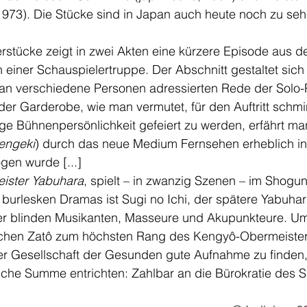
1973). Die Stücke sind in Japan auch heute noch zu sehe
erstücke zeigt in zwei Akten eine kürzere Episode aus 
n einer Schauspielertruppe. Der Abschnitt gestaltet sich
an verschiedene Personen adressierten Rede der Solo-P
der Garderobe, wie man vermutet, für den Auftritt schm
tige Bühnenpersönlichkeit gefeiert zu werden, erfährt ma
 engeki
) durch das neue Medium Fernsehen erheblich in
gen wurde [...]
ister Yabuhara
, spielt – in zwanzig Szenen – im Shogu
 burlesken Dramas ist Sugi no Ichi, der spätere Yabuha
der blinden Musikanten, Masseure und Akupunkteure. Um
chen Zatô zum höchsten Rang des Kengyô-Obermeisters
er Gesellschaft der Gesunden gute Aufnahme zu finden,
tliche Summe entrichten: Zahlbar an die Bürokratie des 