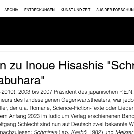
ARCHIV
ENTDECKUNGEN
KUNST UND ZEIT
AUS DER FORSCHU
n zu Inoue Hisashis "Sch
Yabuhara"
-2010), 2003 bis 2007 Präsident des japanischen P.E.N.-C
neurs des landeseigenen Gegenwartstheaters, war jedoc
teller, der u.a. Romane, Science-Fiction-Texte oder Liede
 dem Anfang 2023 im Iudicium Verlag erschienenen Band 
fgang Schlecht sind nun auf Deutsch zwei bekannte W
 nachzulesen: 
Schminke
 (jap. 
Keshō
, 1982) und 
Meister