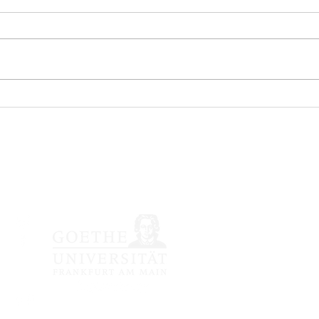
nössische japanische Li
Impressum /
Datenschutzerkläru
© 2020 Japanologie Fra