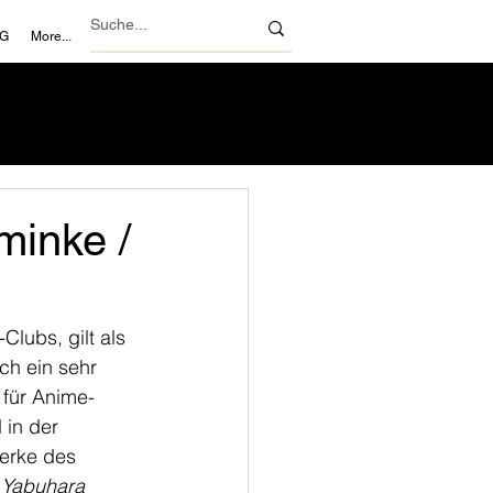
NG
More...
minke /
lubs, gilt als 
h ein sehr 
r für Anime-
in der 
erke des 
 Yabuhara