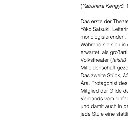
(
Yabuhara Kengyō
, 
Das erste der Theat
Yôko Satsuki, Leiteri
monologisierenden, 
Während sie sich in 
erwartet, als großar
Volkstheater (
taishû
Mitleidenschaft gezo
Das zweite Stück, 
Me
Ära. Protagonist des
Mitglied der Gilde 
Verbands vom einfa
und damit auch in d
jede Stufe eine stat