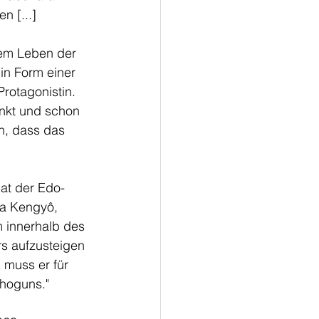
n [...]
dem Leben der 
 in Form einer 
rotagonistin. 
inkt und schon 
n, dass das 
 
nat der Edo-
ra Kengyô, 
 innerhalb des 
 aufzusteigen 
 muss er für 
Shoguns."