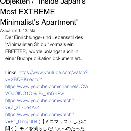
Objekten / "Inside Japan's
Most EXTREME
Minimalist's Apartment"
Aktualisiert:
12. Mai
Der Einrichtungs- und Lebensstil des 
"Minimalisten Shibu ",vormals ein 
FREETER,  wurde unlängst auch in 
einer Buchpublikation dokumentiert..
Links: 
https://www.youtube.com/watch?
v=XBQBKseozuY
https://www.youtube.com/channel/UCW
VO0OICQ1Q-8JBr_3hGKPw
https://www.youtube.com/watch?
v=Z_zT7ee4As4
https://www.youtube.com/watch?
v=8z_0mojrJ04
 (【ミニマリストしぶに
聞く】モノを減らしたい人へのたった