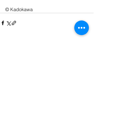
© Kadokawa
Kommentare
Kommentar verfassen...
Zeitgenössische
japanische
Literatur
Impressum / Datenschutzerklärung