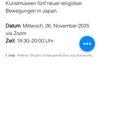
Kunstmuseen fünf neuer religiöser 
Bewegungen in Japan.
Datum
: Mittwoch, 26. November 2025 
via Zoom
Zeit: 
18:30–20:00 Uhr
Link: 
https://oag.jp/events/laura-brandt-
die-welt-als-ausstellung-
internationalismus-museen-und-neue-
religionen-in-japan/
Kommentare