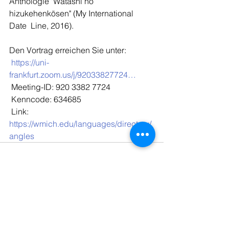
Anthologie "Watashi no 
hizukehenkōsen" (My International 
Date  Line, 2016).
Den Vortrag erreichen Sie unter: 
https://uni-
frankfurt.zoom.us/j/92033827724…
 Meeting-ID: 920 3382 7724
 Kenncode: 634685
 Link: 
https://wmich.edu/languages/directory/
angles
Kommentare