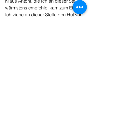
Klaus Antoni, die ich an dieser Stelle 
wärmstens empfehle, kam zum Einsatz. 
Ich ziehe an dieser Stelle den Hut vor 
den frühen Übersetzern, die noch kein 
Internet zur Verfügung hatten. 
Gibt es Pläne, noch andere Klassiker 
neu zu übersetzen?
Gräfe: Ende November fand in Paris 
eine zweieinhalbtägige Konferenz 
über Mishima statt, bei der 
verschiedene Übersetzungsprojekte 
vorgestellt wurden, vor allem 
Übersetzungen von 命売りますins 
Englische (Stephen Dodd), 
Italienische (Giorgio Amitrano) und 
Französische (Dominique Palmé). 
Andere Neuübersetzungen von 
japanischen Klassikern sind mir nicht 