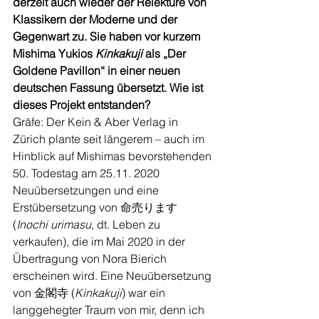
derzeit auch wieder der Relektüre von 
Klassikern der Moderne und der 
Gegenwart zu. Sie haben vor kurzem 
Mishima Yukios 
Kinkakuji
 als „Der 
Goldene Pavillon“ in einer neuen 
deutschen Fassung übersetzt. Wie ist 
dieses Projekt entstanden? 
Gräfe: Der Kein & Aber Verlag in 
Zürich plante seit längerem – auch im 
Hinblick auf Mishimas bevorstehenden 
50. Todestag am 25.11. 2020 
Neuübersetzungen und eine 
Erstübersetzung von 命売ります 
(
Inochi urimasu
, dt. Leben zu 
verkaufen), die im Mai 2020 in der 
Übertragung von Nora Bierich 
erscheinen wird. Eine Neuübersetzung 
von 金閣寺 (
Kinkakuji
) war ein 
langgehegter Traum von mir, denn ich 